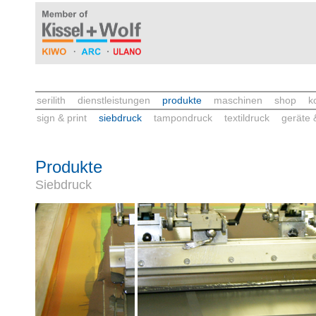
serilith
dienstleistungen
produkte
maschinen
shop
k
sign & print
siebdruck
tampondruck
textildruck
geräte 
Produkte
Siebdruck